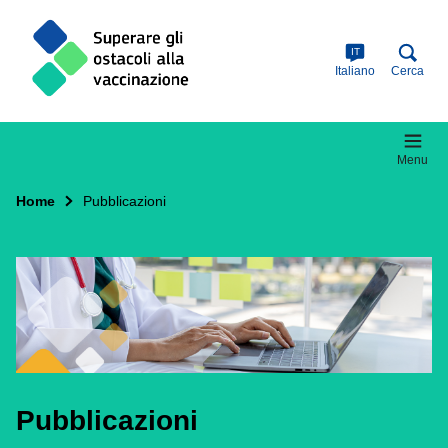
Skip
to
main
IT
content
Italiano
Cerca
Menu
Home
Pubblicazioni
Pubblicazioni