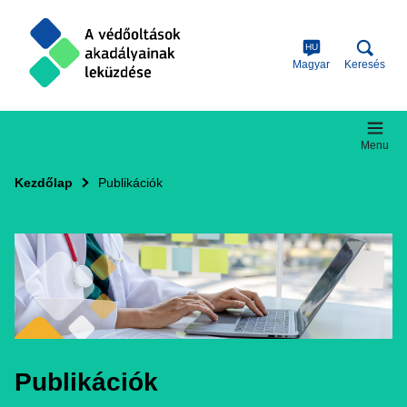
Skip
to
main
HU
content
Magyar
Keresés
Menu
Kezdőlap
Publikációk
Publikációk