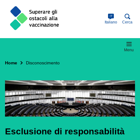
Skip
to
main
IT
content
Italiano
Cerca
Menu
Home
Disconoscimento
Esclusione di responsabilità