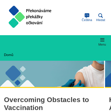
Skip
to
main
content
CS
Čeština
Hledat
Menu
Domů
Overcoming Obstacles to
Vaccination