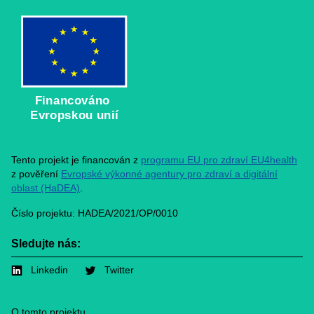
Financováno
Evropskou unií
Tento projekt je financován z
programu EU pro zdraví EU4health
z pověření
Evropské výkonné agentury pro zdraví a digitální
oblast (HaDEA)
.
Číslo projektu: HADEA/2021/OP/0010
Sledujte nás:
Linkedin
Twitter
Footer
O tomto projektu