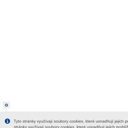
Privacy settings
Tyto stránky využívají soubory cookies, které usnadňují jejich p
stránky využívají soubory cookies, které usnadňují jejich prohl