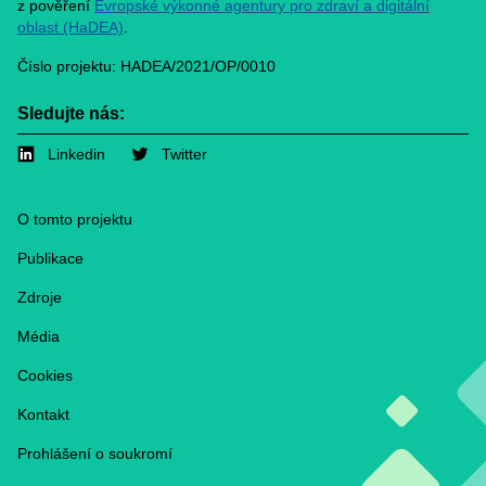
z pověření
Evropské výkonné agentury pro zdraví a digitální
oblast (HaDEA)
.
Číslo projektu: HADEA/2021/OP/0010
Sledujte nás:
Linkedin
Twitter
Footer
O tomto projektu
Publikace
Zdroje
Média
Cookies
Kontakt
Prohlášení o soukromí