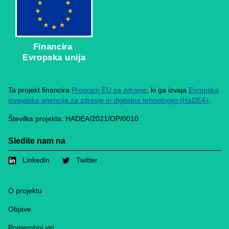
Financira
Evropska unija
Ta projekt financira
Program EU za zdravje
, ki ga izvaja
Evropska
izvajalska agencija za zdravje in digitalno tehnologijo (HaDEA)
.
Številka projekta: HADEA/2021/OP/0010
Sledite nam na
Linkedin
Twitter
Footer
O projektu
Objave
Pomembni viri