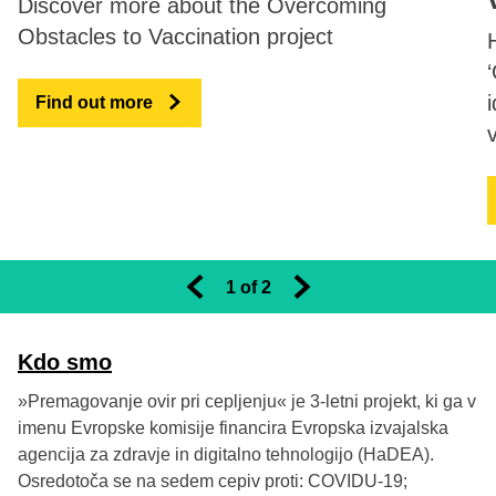
Discover more about the Overcoming
Obstacles to Vaccination project
Find out more
1
 of 
2
Previous slides
Next slides
Kdo smo
»Premagovanje ovir pri cepljenju« je 3-letni projekt, ki ga v
imenu Evropske komisije financira Evropska izvajalska
agencija za zdravje in digitalno tehnologijo (HaDEA).
Osredotoča se na sedem cepiv proti: COVIDU-19;