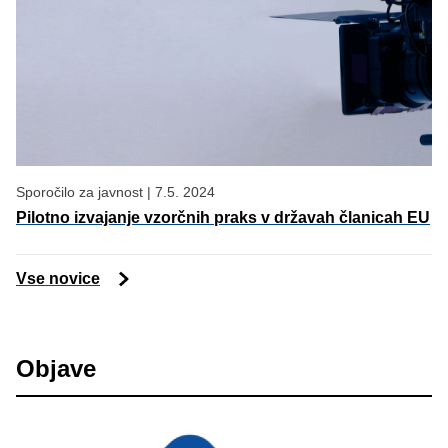
Sporočilo za javnost
|
7.5. 2024
Pilotno izvajanje vzorčnih praks v državah članicah EU
Vse novice
Objave