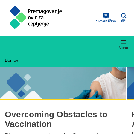
Skip
to
main
SL
content
Slovenščina
Išči
Menu
Domov
Overcoming Obstacles to
Vaccination