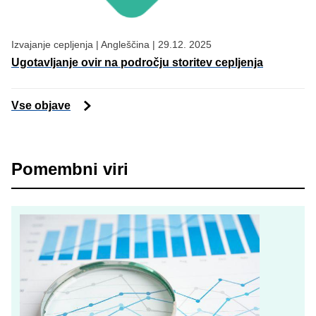
Izvajanje cepljenja
|
Angleščina
|
29.12. 2025
Ugotavljanje ovir na področju storitev cepljenja
Vse objave
Pomembni viri