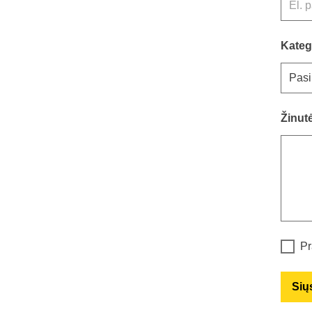
Kateg
Žinut
Pr
Siųs