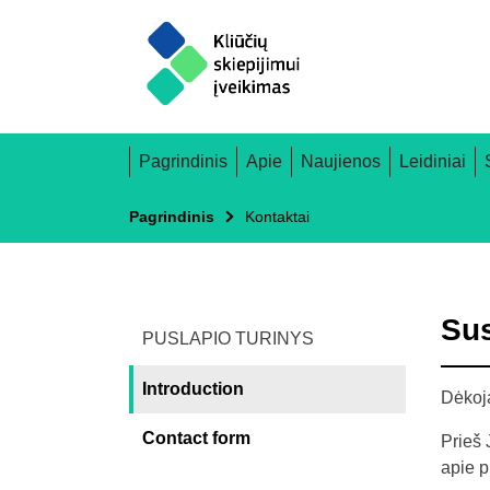
Skip
to
main
content
Main
Pagrindinis
Apie
Naujienos
Leidiniai
navigation
Pagrindinis
Kontaktai
Sus
PUSLAPIO TURINYS
Introduction
Dėkoj
Contact form
Prieš 
apie p