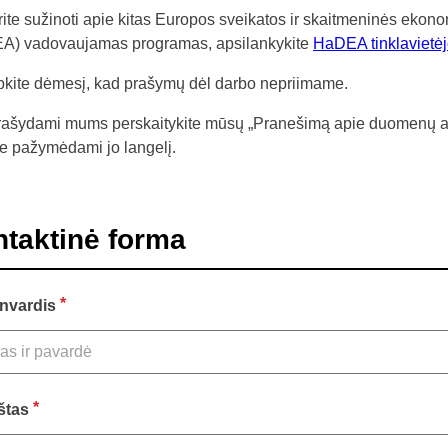
rite sužinoti apie kitas Europos sveikatos ir skaitmeninės ek
A) vadovaujamas programas, apsilankykite
HaDEA tinklavietė
pkite dėmesį, kad prašymų dėl darbo nepriimame.
rašydami mums perskaitykite mūsų „Pranešimą apie duomenų aps
e pažymėdami jo langelį.
taktinė forma
*
nvardis
*
štas