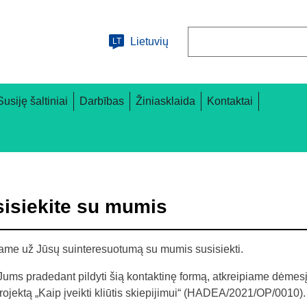
Paieška
Lietuvių
LT
Susiję šaltiniai
Darbības
Žiniasklaida
Kontaktai
isiekite su mumis
ame už Jūsų suinteresuotumą su mumis susisiekti.
Jums pradedant pildyti šią kontaktinę formą, atkreipiame dėmesį,
rojektą „Kaip įveikti kliūtis skiepijimui“ (HADEA/2021/OP/0010).