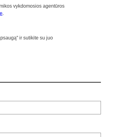
onomikos vykdomosios agentūros
je
.
augą“ ir sutikite su juo