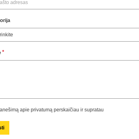
orija
*
ė
anešimą apie privatumą perskaičiau ir supratau
ti