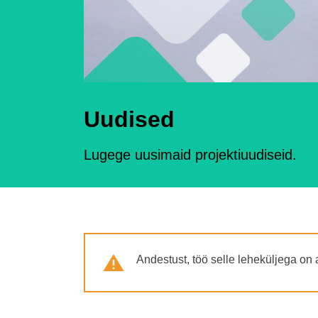
Uudised
Lugege uusimaid projektiuudiseid.
Warning
Andestust, töö selle leheküljega on a