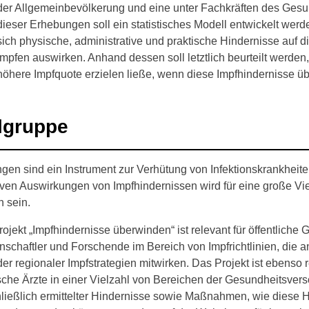
der Allgemeinbevölkerung und eine unter Fachkräften des Ges
dieser Erhebungen soll ein statistisches Modell entwickelt wer
sich physische, administrative und praktische Hindernisse auf
Impfen auswirken. Anhand dessen soll letztlich beurteilt werde
höhere Impfquote erzielen ließe, wenn diese Impfhindernisse 
lgruppe
gen sind ein Instrument zur Verhütung von Infektionskrankheit
ven Auswirkungen von Impfhindernissen wird für eine große Vi
 sein.
ojekt „Impfhindernisse überwinden“ ist relevant für öffentlich
schaftler und Forschende im Bereich von Impfrichtlinien, die a
er regionaler Impfstrategien mitwirken. Das Projekt ist ebenso r
sche Ärzte in einer Vielzahl von Bereichen der Gesundheitsver
ließlich ermittelter Hindernisse sowie Maßnahmen, wie diese H