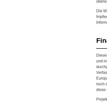
überw
Die We
Impfwe
Infor
Fin
Dieses
und im
durchg
Verfas
Europä
noch d
diese 
Proje