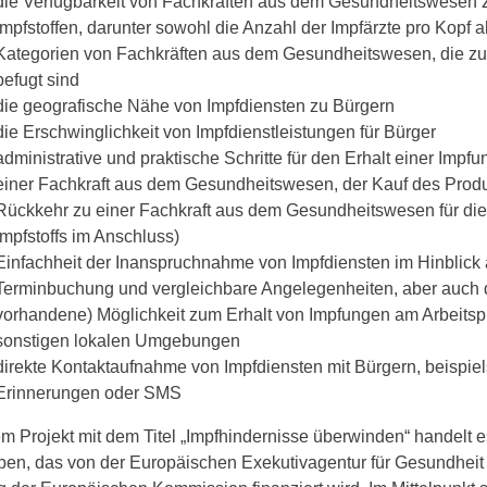
die Verfügbarkeit von Fachkräften aus dem Gesundheitswesen 
Impfstoffen, darunter sowohl die Anzahl der Impfärzte pro Kopf 
Kategorien von Fachkräften aus dem Gesundheitswesen, die zur
befugt sind
die geografische Nähe von Impfdiensten zu Bürgern
die Erschwinglichkeit von Impfdienstleistungen für Bürger
administrative und praktische Schritte für den Erhalt einer Impf
einer Fachkraft aus dem Gesundheitswesen, der Kauf des Produ
Rückkehr zu einer Fachkraft aus dem Gesundheitswesen für die
Impfstoffs im Anschluss)
Einfachheit der Inanspruchnahme von Impfdiensten im Hinblick 
Terminbuchung und vergleichbare Angelegenheiten, aber auch d
vorhandene) Möglichkeit zum Erhalt von Impfungen am Arbeitspl
sonstigen lokalen Umgebungen
direkte Kontaktaufnahme von Impfdiensten mit Bürgern, beispie
Erinnerungen oder SMS
m Projekt mit dem Titel „Impfhindernisse überwinden“ handelt e
ben, das von der Europäischen Exekutivagentur für Gesundheit